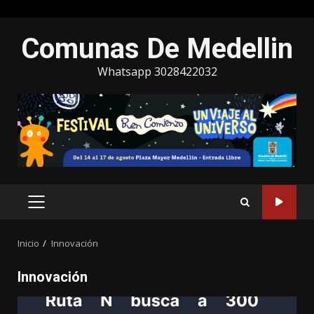
Saltar
Comunas De Medellin
al
contenido
Whatsapp 3028422032
MENÚ
PRINCIPAL
Inicio
Innovación
Innovación