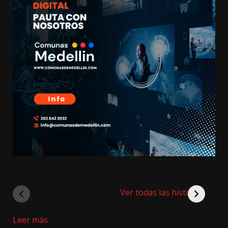
Ver todas las historias
:
Leer más