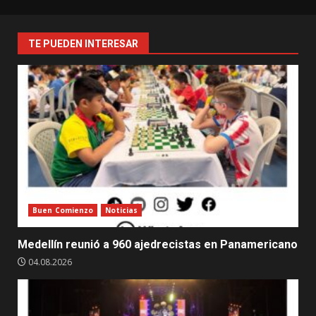
¡Descubre
el
emocionante
TE PUEDEN INTERESAR
Lanzamiento
del
Bootcamp
Medellín!*
Buen Comienzo
Noticias
Medellín reunió a 960 ajedrecistas en Panamericano
04.08.2026