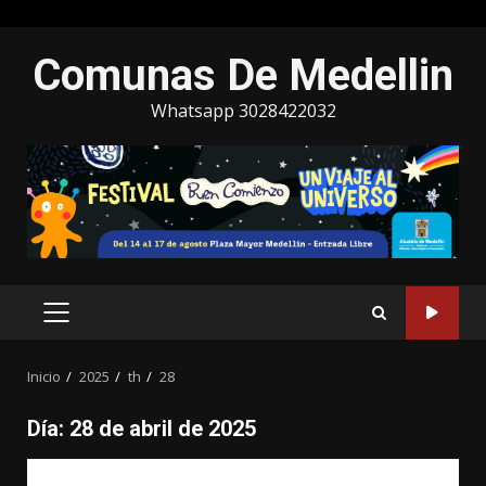
Saltar
Comunas De Medellin
al
contenido
Whatsapp 3028422032
MENÚ
PRINCIPAL
Inicio
2025
th
28
Día:
28 de abril de 2025