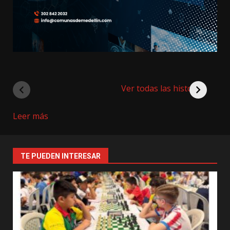
Ver todas las historias
:
Leer más
TaskUs
en
Medellin
TE PUEDEN INTERESAR