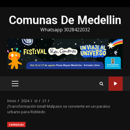
Saltar
Comunas De Medellin
al
contenido
Whatsapp 3028422032
MENÚ
PRINCIPAL
Inicio
2024
st
21
¡Transformación total! Malpaso se convierte en un paraíso
urbano para Robledo
comunas