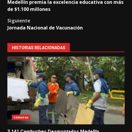
Medellín premia la excelencia educativa con más
navigation
de $1.100 millones
Siguiente
Jornada Nacional de Vacunación
HISTORIAS RELACIONADAS
comunas
3.141 Cambuches Desmontados Medellín