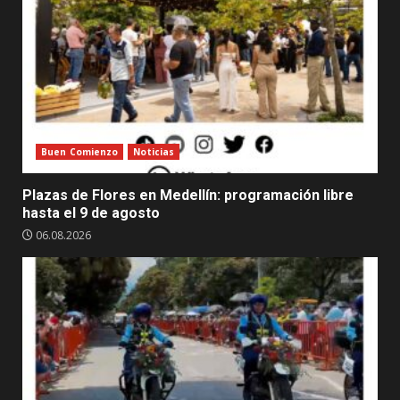
un
paraíso
urbano
para
Robledo
Buen Comienzo
Noticias
Plazas de Flores en Medellín: programación libre
hasta el 9 de agosto
06.08.2026