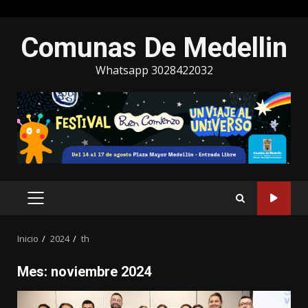
Saltar
Comunas De Medellin
al
contenido
Whatsapp 3028422032
MENÚ
PRINCIPAL
Inicio
2024
th
Mes:
noviembre 2024