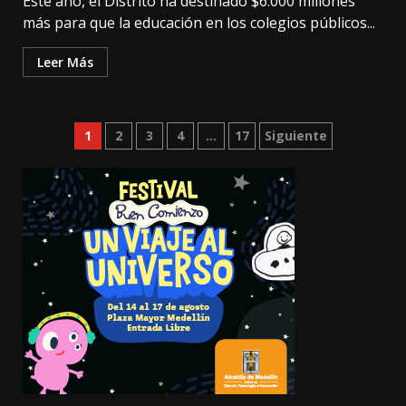
Este año, el Distrito ha destinado $6.000 millones
más para que la educación en los colegios públicos...
Leer Más
Paginación
1
2
3
4
…
17
Siguiente
de
entradas