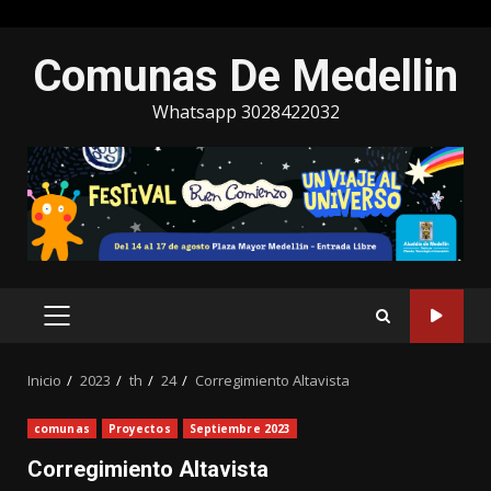
Saltar
Comunas De Medellin
al
contenido
Whatsapp 3028422032
MENÚ
PRINCIPAL
Inicio
2023
th
24
Corregimiento Altavista
comunas
Proyectos
Septiembre 2023
Corregimiento Altavista