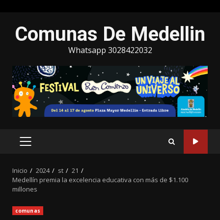
Saltar
Comunas De Medellin
al
contenido
Whatsapp 3028422032
MENÚ
PRINCIPAL
Inicio
2024
st
21
Medellín premia la excelencia educativa con más de $1.100
millones
comunas