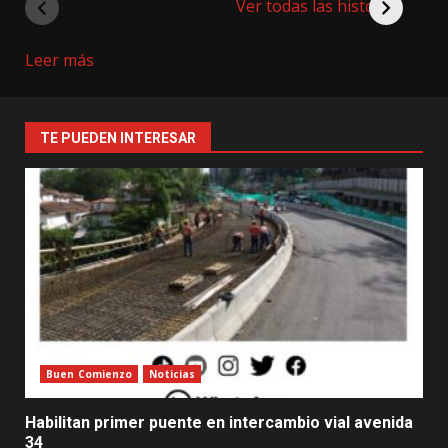
Ver todas las historias
:
Leer más
Medellín
premia
la
TE PUEDEN INTERESAR
excelencia
educativa
con
más
de
$1.100
millones
Buen Comienzo
Noticias
Habilitan primer puente en intercambio vial avenida
34