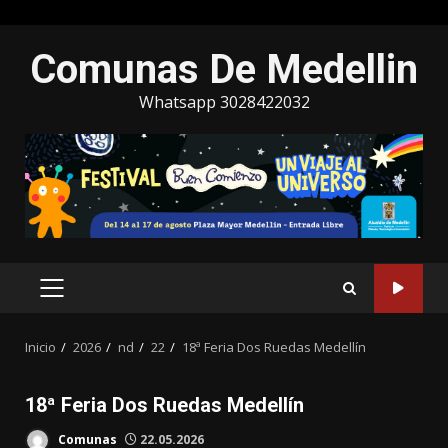
Saltar
Comunas De Medellin
al
contenido
Whatsapp 3028422032
MENÚ
PRINCIPAL
Inicio
2026
nd
22
18ª Feria Dos Ruedas Medellín
18ª Feria Dos Ruedas Medellín
Comunas
22.05.2026