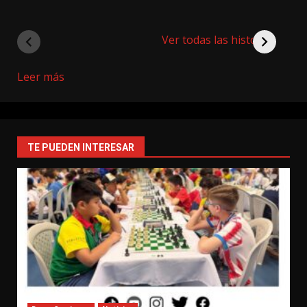
Ver todas las historias
:
Leer más
18ª
Feria
Dos
Ruedas
TE PUEDEN INTERESAR
Medellín