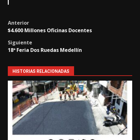
Post
Anterior
$4.600 Millones Oficinas Docentes
navigation
Siguiente
18ª Feria Dos Ruedas Medellín
HISTORIAS RELACIONADAS