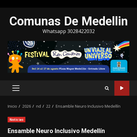
Saltar
Comunas De Medellin
al
contenido
Whatsapp 3028422032
MENÚ
PRINCIPAL
Inicio
2026
nd
22
Ensamble Neuro Inclusivo Medellín
Noticias
Ensamble Neuro Inclusivo Medellín