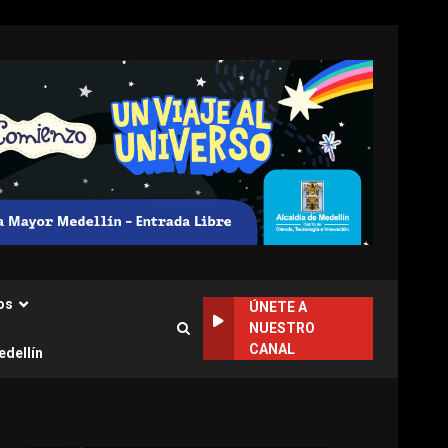
os
ÚNETE A
NUESTRO
CANAL
edellín