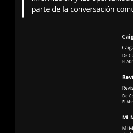
parte de la conversación comu
Cai
Caig
De C
El Ab
Rev
Revi
De C
El Ab
Mi 
Mi M