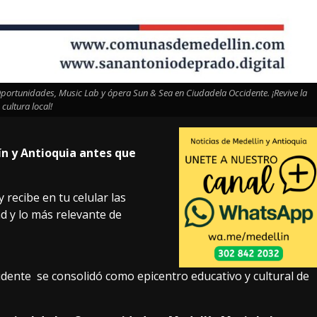
Oportunidades, Music Lab y ópera Sun & Sea en Ciudadela Occidente. ¡Revive la
cultura local!
ín y Antioquia antes que
 recibe en tu celular las
ad y lo más relevante de
idente se consolidó como epicentro educativo y cultural de