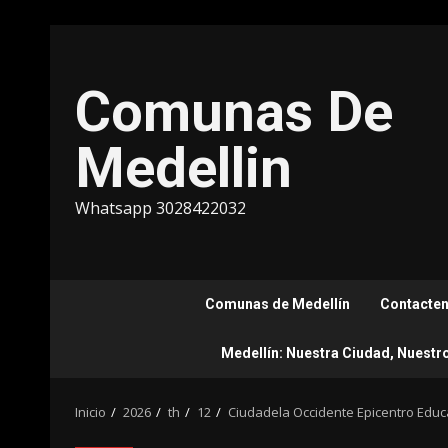
Saltar
al
contenido
Comunas De
Medellin
Whatsapp 3028422032
Comunas de Medellín
Contacte
Medellín: Nuestra Ciudad, Nuestr
Inicio
2026
th
12
Ciudadela Occidente Epicentro Educa