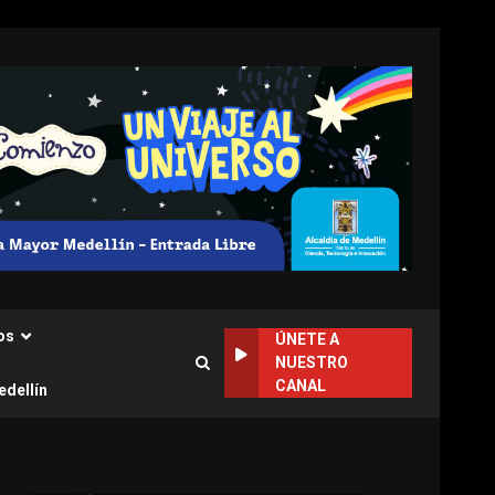
os
ÚNETE A
NUESTRO
CANAL
edellín