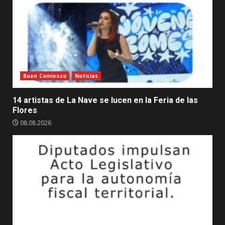
del
acompañamiento
integral
a
las
306
familias
Buen Comienzo
Noticias
afectadas
en
14 artistas de La Nave se lucen en la Feria de las
Santa
Flores
Cruz,
08.08.2026
sector
El
Sinaí