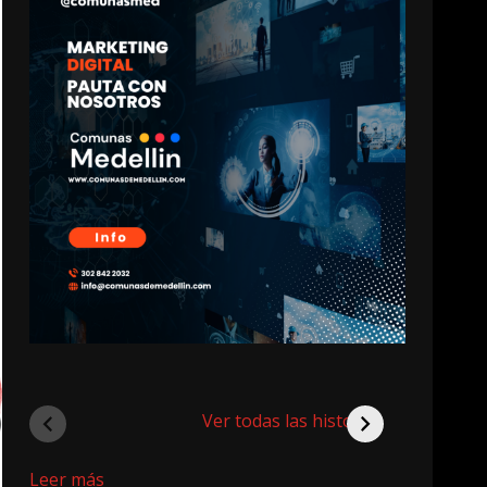
Ver todas las historias
:
Leer más