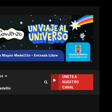
os
ÚNETE A
NUESTRO
CANAL
edellín