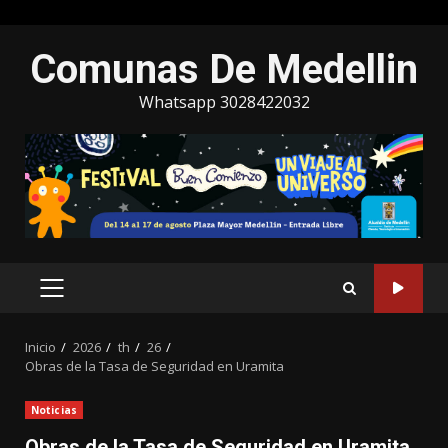
Saltar
Comunas De Medellin
al
contenido
Whatsapp 3028422032
MENÚ
PRINCIPAL
Inicio
2026
th
26
Obras de la Tasa de Seguridad en Uramita
Noticias
Obras de la Tasa de Seguridad en Uramita