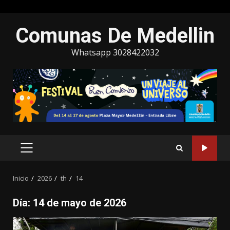
Saltar
Comunas De Medellin
al
contenido
Whatsapp 3028422032
MENÚ
PRINCIPAL
Inicio
2026
th
14
Día:
14 de mayo de 2026