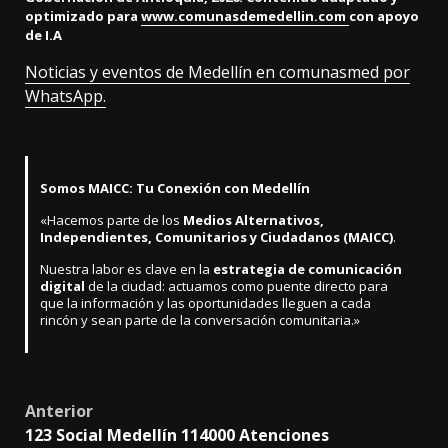
optimizado para
www.comunasdemedellin.com
con apoyo
de I.A
Noticias y eventos de Medellín en comunasmed por
WhatsApp.
Somos MAICC: Tu Conexión con Medellín
«Hacemos parte de los
Medios Alternativos,
Independientes, Comunitarios y Ciudadanos (MAICC)
.
Nuestra labor es clave en la
estrategia de comunicación
digital
de la ciudad: actuamos como puente directo para
que la información y las oportunidades lleguen a cada
rincón y sean parte de la conversación comunitaria.»
Post
Anterior
123 Social Medellín 114000 Atenciones