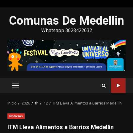
Saltar
Comunas De Medellin
al
contenido
Whatsapp 3028422032
MENÚ
PRINCIPAL
Inicio
2026
th
12
ITM Lleva Alimentos a Barrios Medellín
Noticias
ITM Lleva Alimentos a Barrios Medellín