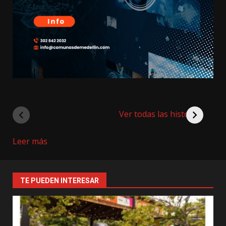
Ver todas las historias
:
Leer más
ITM
Lleva
Alimentos
TE PUEDEN INTERESAR
a
Barrios
Medellín