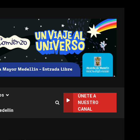
os
ÚNETE A
NUESTRO
CANAL
edellín