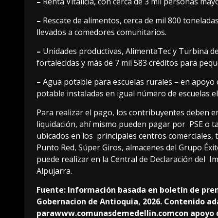
–
Renta Vitalicia, con cerca de 3 mil personas m
–
Rescate de alimentos, cerca de mil 800 tonelad
llevados a comedores comunitarios.
–
Unidades productivas, AlimentaTec y Turbina de
fortalecidas y más de 7 mil 583 créditos para p
–
Agua potable para escuelas rurales – en apoyo
potable instaladas en igual número de escuelas el
Para realizar el pago, los contribuyentes deben e
liquidación, ahí mismo pueden pagar por PSE o t
ubicados en los principales centros comerciales, 
Punto Red, Súper Giros, almacenes del Grupo Éxit
puede realizar en la Central de Declaración del I
Alpujarra.
Fuente: Información basada en boletín de prens
Gobernacion de Antioquia, 2026. Contenido a
para
www.comunasdemedellin.com
con apoyo d