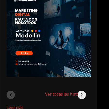
Ver todas las historias
:
Leer más