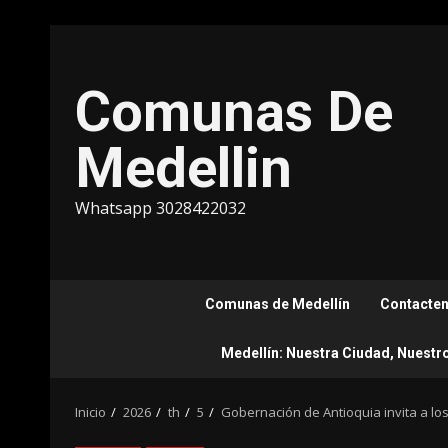
Saltar
al
contenido
Comunas De
Medellin
Whatsapp 3028422032
Comunas de Medellín
Contacte
Medellín: Nuestra Ciudad, Nuestr
Inicio
2026
th
5
Gobernación de Antioquia invita a lo