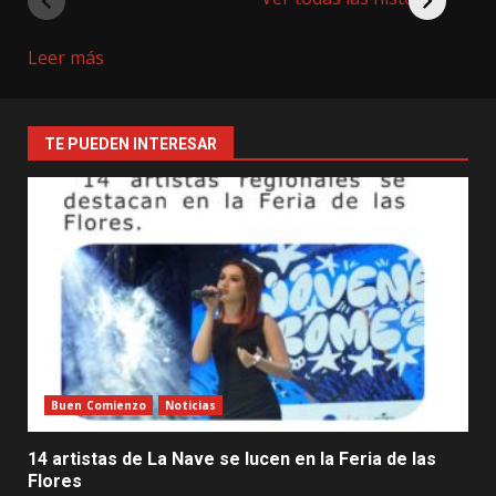
:
Leer más
Presupuesto
Participativo
beneficia
TE PUEDEN INTERESAR
a
más
de
12.000
personas
educativas
Buen Comienzo
Noticias
14 artistas de La Nave se lucen en la Feria de las
Flores