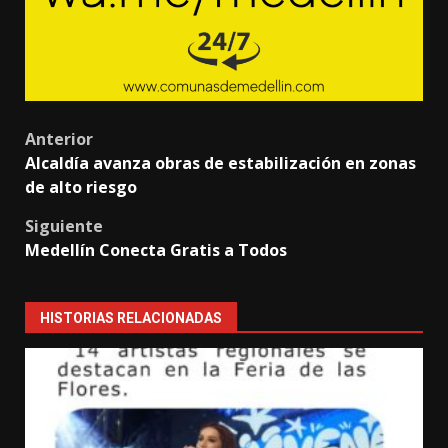
Post
Anterior
Alcaldía avanza obras de estabilización en zonas
navigation
de alto riesgo
Siguiente
Medellín Conecta Gratis a Todos
HISTORIAS RELACIONADAS