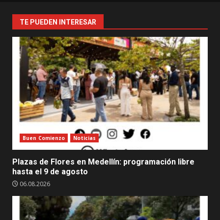
éxito
sin
TE PUEDEN INTERESAR
precedentes:
80.000
almas
vibraron
con
el
Festival
Buen
Comienzo
Buen Comienzo
Noticias
Plazas de Flores en Medellín: programación libre
hasta el 9 de agosto
06.08.2026