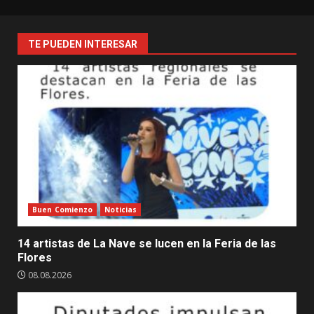
Medellín
une
fuerzas
TE PUEDEN INTERESAR
por
el
turismo
y
la
gastronomía
Buen Comienzo
Noticias
14 artistas de La Nave se lucen en la Feria de las
Flores
08.08.2026