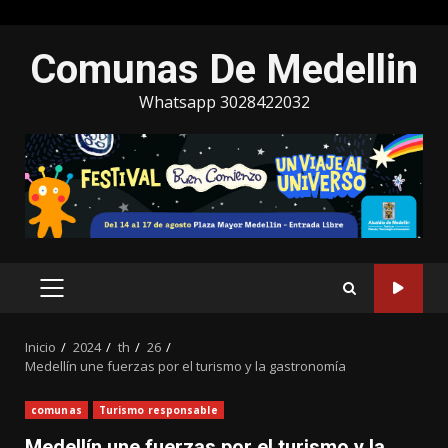
Saltar
Comunas De Medellin
al
contenido
Whatsapp 3028422032
MENÚ
PRINCIPAL
Inicio
2024
th
26
Medellín une fuerzas por el turismo y la gastronomía
comunas
Turismo responsable
Medellín une fuerzas por el turismo y la