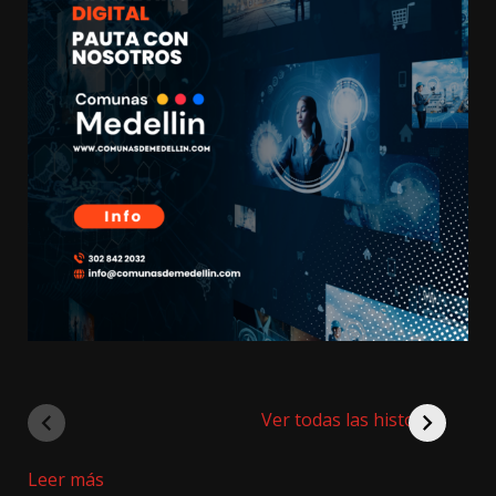
Ver todas las historias
:
Leer más