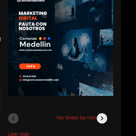
Ver todas las historias
:
Leer más