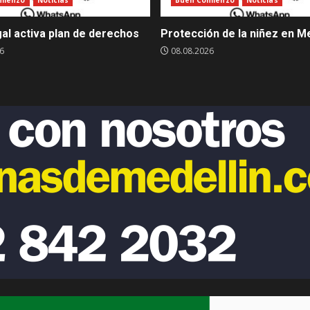
mienzo
Noticias
Buen Comienzo
Noticias
al activa plan de derechos
Protección de la niñez en Me
6
08.08.2026