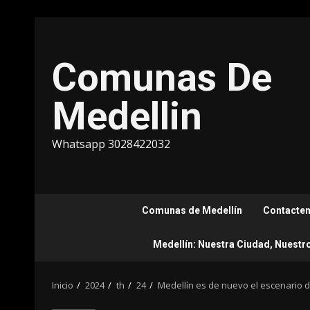
Saltar
al
contenido
Comunas De
Medellin
Whatsapp 3028422032
Comunas de Medellín
Contacte
Medellín: Nuestra Ciudad, Nuestr
Inicio
2024
th
24
Medellín es de nuevo el escenario de