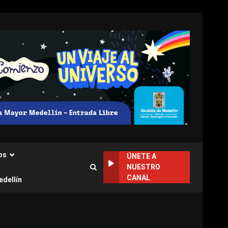
os
ÚNETE A
NUESTRO
CANAL
edellín