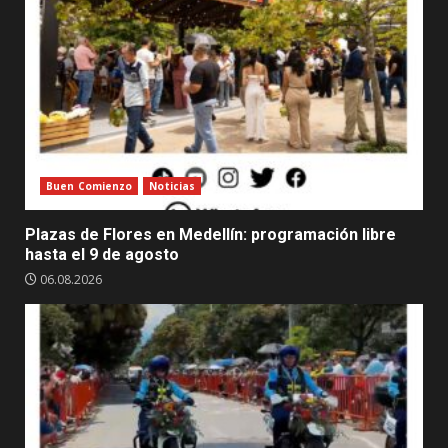
36
%,
Medellín
le
apostó
a
la
protección
Buen Comienzo
Noticias
de
los
Plazas de Flores en Medellín: programación libre
derechos
hasta el 9 de agosto
y
06.08.2026
libertades
de
las
juventudes
durante
el
cuatrienio