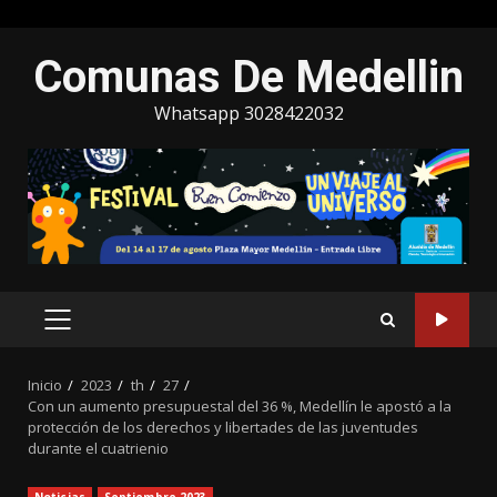
Saltar
Comunas De Medellin
al
contenido
Whatsapp 3028422032
MENÚ
PRINCIPAL
Inicio
2023
th
27
Con un aumento presupuestal del 36 %, Medellín le apostó a la
protección de los derechos y libertades de las juventudes
durante el cuatrienio