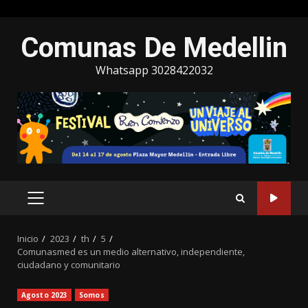
Saltar
Comunas De Medellin
al
contenido
Whatsapp 3028422032
MENÚ
PRINCIPAL
Inicio
2023
th
5
Comunasmed es un medio alternativo, independiente,
ciudadano y comunitario
Agosto 2023
Somos