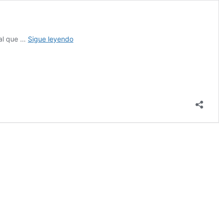
Formación
ial que …
Sigue leyendo
en
habilidades
digitales